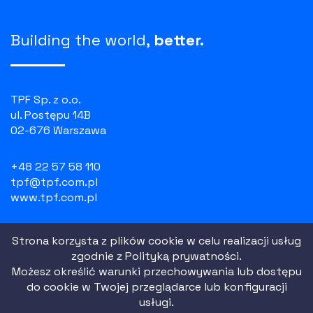
Building the world,
better.
TPF Sp. z o.o.
ul. Postępu 14B
02-676 Warszawa
+48 22 57 58 110
tpf@tpf.com.pl
www.tpf.com.pl
NIP: 526 100 55 07
Strona korzysta z plików cookie w celu realizacji usług
REGON: 010754518
zgodnie z
Polityką prywatności.
KRS: 0000081729
Możesz określić warunki przechowywania lub dostępu
do cookie w Twojej przeglądarce lub konfiguracji
usługi.
Polityka prywatności