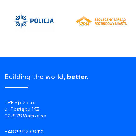
Building the world,
better.
TPF Sp. z o.o.
ul. Postępu 14B
02-676 Warszawa
+48 22 57 58 110