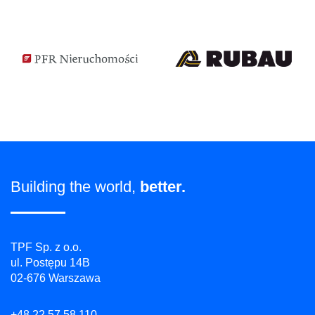
Building the world,
better.
TPF Sp. z o.o.
ul. Postępu 14B
02-676 Warszawa
+48 22 57 58 110