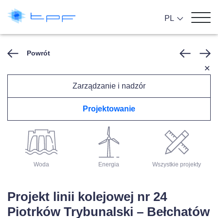
PL
Powrót
✕
Zarządzanie i nadzór
Projektowanie
Architektura
Drogi
Koleje
Woda
Energia
Wszystkie projekty
Projekt linii kolejowej nr 24
Piotrków Trybunalski – Bełchatów