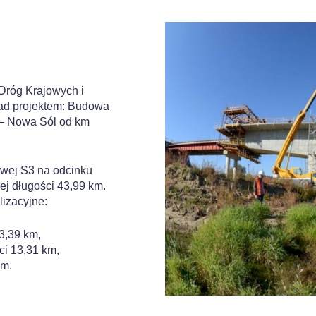
 Dróg Krajowych i
nad projektem: Budowa
 – Nowa Sól od km
owej S3 na odcinku
j długości 43,99 km.
lizacyjne:
3,39 km,
ci 13,31 km,
km.