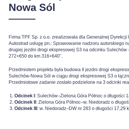
Nowa Sól
Firma TPF Sp. z o.o. zrealizowała dla Generalnej Dyrekcji
Autostrad usługę pn.: Sprawowanie nadzoru autorskiego 
drugiej jezdni drogi ekspresowej S3 na odcinku Sulechów
272+650 do km 316+640".
Przedmiotem projektu była budowa II jezdni drogi ekspres
Sulechów-Nowa Sól w ciągu drogi ekspresowej S3 o łączne
Przedmiotowe zadanie zostało podzielone na 3 odcinki rea
Odcinek I
: Sulechów–Zielona Góra Północ o długości 1
Odcinek II
: Zielona Góra Północ–w. Niedoradz o długoś
Odcinek III
: w. Niedoradz–DW nr 283 o długości 17,29 