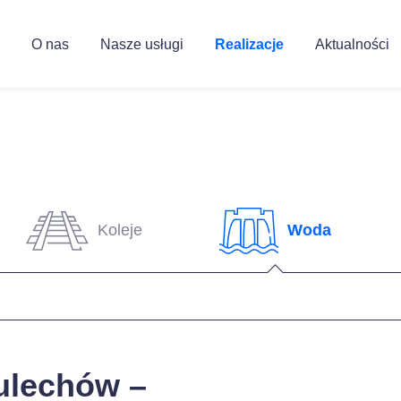
O nas
Nasze usługi
Realizacje
Aktualności
Koleje
Woda
ulechów –