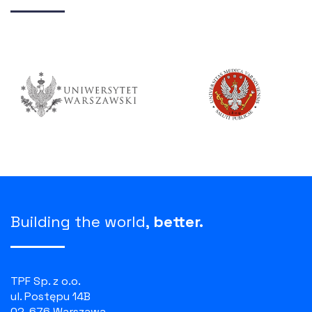
Building the world,
better.
TPF Sp. z o.o.
ul. Postępu 14B
02-676 Warszawa