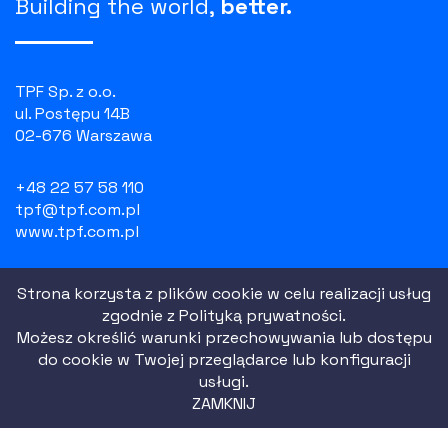
Building the world,
better.
TPF Sp. z o.o.
ul. Postępu 14B
02-676 Warszawa
+48 22 57 58 110
tpf@tpf.com.pl
www.tpf.com.pl
NIP: 526 100 55 07
Strona korzysta z plików cookie w celu realizacji usług
REGON: 010754518
zgodnie z
Polityką prywatności.
KRS: 0000081729
Możesz określić warunki przechowywania lub dostępu
do cookie w Twojej przeglądarce lub konfiguracji
usługi.
Polityka prywatności
ZAMKNIJ
Regulamin strony
|
2021 All Rights Reserved