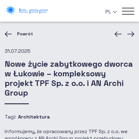
PL
Powrót
31.07.2025
Nowe życie zabytkowego dworca
w Łukowie – kompleksowy
projekt TPF Sp. z o.o. i AN Archi
Group
Tagi:
Architektura
Informujemy, że opracowany przez TPF Sp. z o.o. we
współpracy z AN Archi Group projekt przebudowy