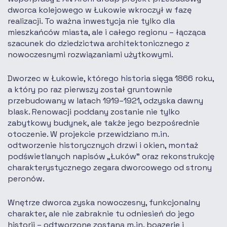
dworca kolejowego w Łukowie wkroczył w fazę
realizacji. To ważna inwestycja nie tylko dla
mieszkańców miasta, ale i całego regionu – łącząca
szacunek do dziedzictwa architektonicznego z
nowoczesnymi rozwiązaniami użytkowymi.
Dworzec w Łukowie, którego historia sięga 1866 roku,
a który po raz pierwszy został gruntownie
przebudowany w latach 1919–1921, odzyska dawny
blask. Renowacji poddany zostanie nie tylko
zabytkowy budynek, ale także jego bezpośrednie
otoczenie. W projekcie przewidziano m.in.
odtworzenie historycznych drzwi i okien, montaż
podświetlanych napisów „Łuków” oraz rekonstrukcję
charakterystycznego zegara dworcowego od strony
peronów.
Wnętrze dworca zyska nowoczesny, funkcjonalny
charakter, ale nie zabraknie tu odniesień do jego
historii – odtworzone zostaną m.in. boazerie i