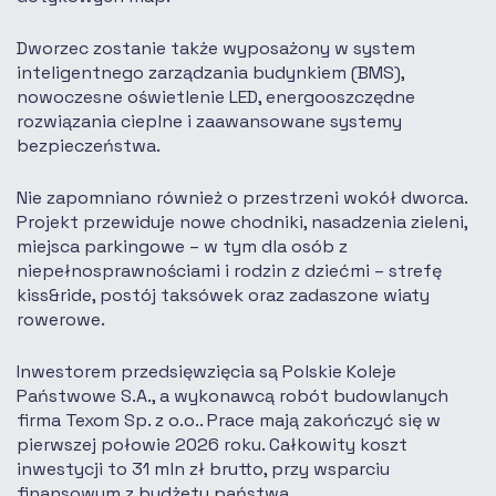
Dworzec zostanie także wyposażony w system
inteligentnego zarządzania budynkiem (BMS),
nowoczesne oświetlenie LED, energooszczędne
rozwiązania cieplne i zaawansowane systemy
bezpieczeństwa.
Nie zapomniano również o przestrzeni wokół dworca.
Projekt przewiduje nowe chodniki, nasadzenia zieleni,
miejsca parkingowe – w tym dla osób z
niepełnosprawnościami i rodzin z dziećmi – strefę
kiss&ride, postój taksówek oraz zadaszone wiaty
rowerowe.
Inwestorem przedsięwzięcia są Polskie Koleje
Państwowe S.A., a wykonawcą robót budowlanych
firma Texom Sp. z o.o.. Prace mają zakończyć się w
pierwszej połowie 2026 roku. Całkowity koszt
inwestycji to 31 mln zł brutto, przy wsparciu
finansowym z budżetu państwa.