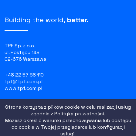
Building the world,
better.
TPF Sp. z o.o.
ul. Postępu 14B
02-676 Warszawa
+48 22 57 58 110
tpf@tpf.com.pl
www.tpf.com.pl
NIP: 526 100 55 07
Strona korzysta z plików cookie w celu realizacji usług
REGON: 010754518
zgodnie z
Polityką prywatności.
KRS: 0000081729
Możesz określić warunki przechowywania lub dostępu
do cookie w Twojej przeglądarce lub konfiguracji
usługi.
Polityka prywatności