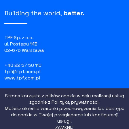
Building the world,
better.
TPF Sp. z o.o.
ul. Postępu 14B
02-676 Warszawa
+48 22 57 58 110
tpf@tpf.com.pl
www.tpf.com.pl
NIP: 526 100 55 07
Strona korzysta z plików cookie w celu realizacji usług
REGON: 010754518
zgodnie z
Polityką prywatności.
KRS: 0000081729
Możesz określić warunki przechowywania lub dostępu
do cookie w Twojej przeglądarce lub konfiguracji
usługi.
Polityka prywatności
ZAMKNIJ
Regulamin strony