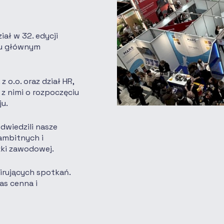
iał w 32. edycji
hu głównym
 o.o. oraz dział HR,
 z nimi o rozpoczęciu
ju.
dwiedzili nasze
 ambitnych i
żki zawodowej.
irujących spotkań.
as cenna i