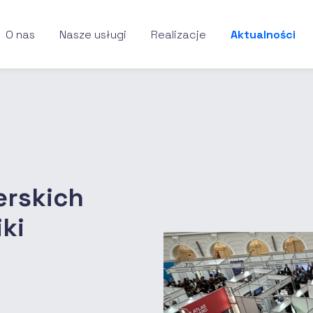
O nas
Nasze usługi
Realizacje
Aktualności
erskich
ki