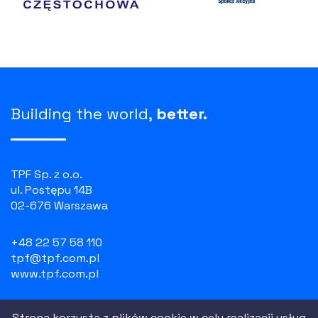
Building the world,
better.
TPF Sp. z o.o.
ul. Postępu 14B
02-676 Warszawa
+48 22 57 58 110
tpf@tpf.com.pl
www.tpf.com.pl
NIP: 526 100 55 07
Strona korzysta z plików cookie w celu realizacji usług