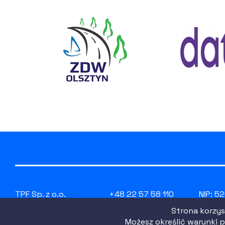
TPF Sp. z o.o.
+48 22 57 58 110
NIP: 5
ul. Postępu 14B
tpf@tpf.com.pl
REGON
Strona korzyst
02-676 Warszawa
www.tpf.com.pl
KRS: 
Możesz określić warunki p