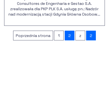
Consultores de Engenharia e Gestao S.A.
zrealizowała dla PKP PLK S.A. usługę pn.: Nadzór
nad modernizacją stacji Gdynia Główna Osobowa,
etap I” w ramach projektu
nr 2005/PL/16/C/PT/001 „Modernizacja linii
kolejowej E 65, odcinek Warszawa – Gdynia,
Poprzednia strona
etap II”.
1
2
z
2