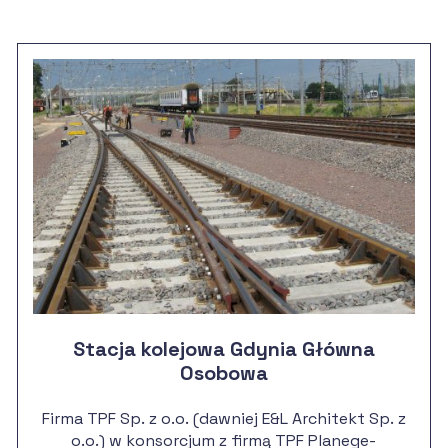
Stacja kolejowa Gdynia Główna
Osobowa
Firma TPF Sp. z o.o. (dawniej E&L Architekt Sp. z
o.o.) w konsorcjum z firmą TPF Planege-