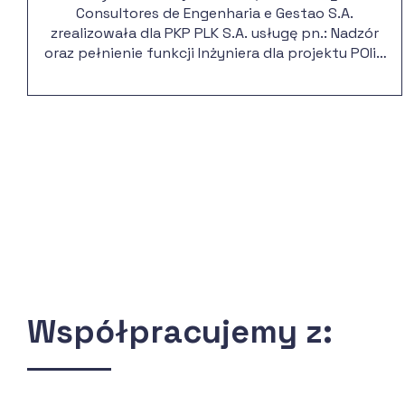
Consultores de Engenharia e Gestao S.A.
zrealizowała dla PKP PLK S.A. usługę pn.: Nadzór
oraz pełnienie funkcji Inżyniera dla projektu POIiŚ
7.1-45 „Polepszenie jakości usług przewozowych
poprzez poprawę stanu technicznego linii
kolejowej nr 18 Kutno – Piła na odcinku Toruń –
Bydgoszcz”.
Współpracujemy z: