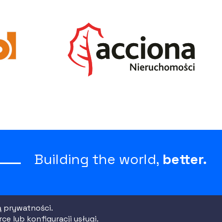
Building the world,
better.
ą prywatności.
rywatności
Regulamin strony
|
2021 All Rights Reserved
e lub konfiguracji usługi.