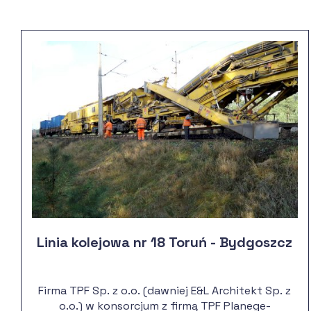
Linia kolejowa nr 18 Toruń - Bydgoszcz
Firma TPF Sp. z o.o. (dawniej E&L Architekt Sp. z
o.o.) w konsorcjum z firmą TPF Planege-