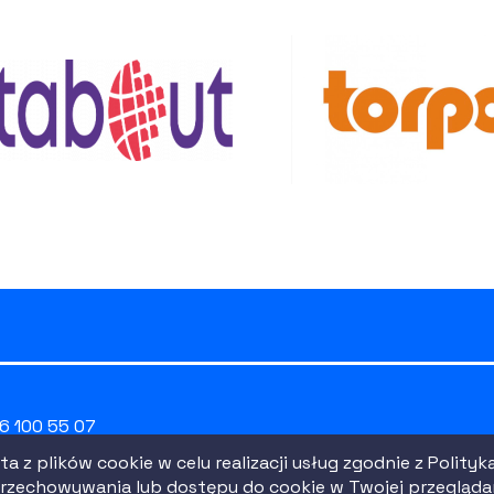
26 100 55 07
: 010754518
a z plików cookie w celu realizacji usług zgodnie z
Polityk
0000081729
Polityka p
rzechowywania lub dostępu do cookie w Twojej przeglądarc