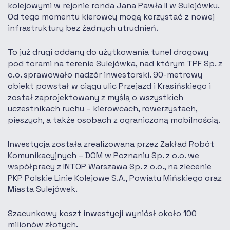
kolejowymi w rejonie ronda Jana Pawła II w Sulejówku.
Od tego momentu kierowcy mogą korzystać z nowej
infrastruktury bez żadnych utrudnień.
To już drugi oddany do użytkowania tunel drogowy
pod torami na terenie Sulejówka, nad którym TPF Sp. z
o.o. sprawowało nadzór inwestorski. 90-metrowy
obiekt powstał w ciągu ulic Przejazd i Krasińskiego i
został zaprojektowany z myślą o wszystkich
uczestnikach ruchu – kierowcach, rowerzystach,
pieszych, a także osobach z ograniczoną mobilnością.
Inwestycja została zrealizowana przez Zakład Robót
Komunikacyjnych – DOM w Poznaniu Sp. z o.o. we
współpracy z INTOP Warszawa Sp. z o.o., na zlecenie
PKP Polskie Linie Kolejowe S.A., Powiatu Mińskiego oraz
Miasta Sulejówek.
Szacunkowy koszt inwestycji wyniósł około 100
milionów złotych.