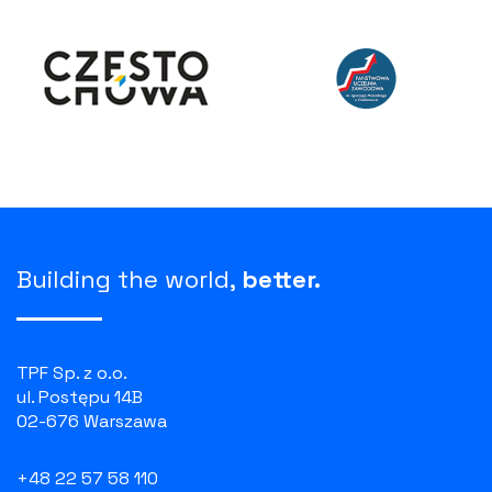
Building the world,
better.
TPF Sp. z o.o.
ul. Postępu 14B
02-676 Warszawa
+48 22 57 58 110