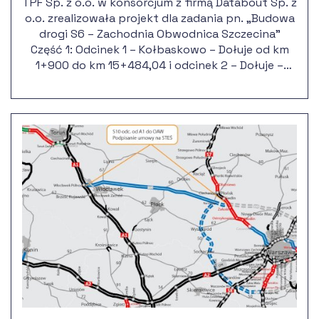
TPF Sp. z o.o. w konsorcjum z firmą Databout Sp. z
o.o. zrealizowała projekt dla zadania pn. „Budowa
drogi S6 – Zachodnia Obwodnica Szczecina”
Część 1: Odcinek 1 – Kołbaskowo – Dołuje od km
1+900 do km 15+484,04 i odcinek 2 – Dołuje –
Police od km 15+484,04 do km 27+400,00, węzeł
„Będargowo”.