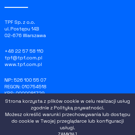
TPF Sp. z o.o.
ul. Postępu 14B
02-676 Warszawa
+48 22 57 58 110
tpf@tpf.com.pl
www.tpf.com.pl
NIP: 526 100 55 07
REGON: 010754518
KRS: 0000081729
Strona korzysta z plików cookie w celu realizacji usług
zgodnie z
Polityką prywatności.
Polityka prywatności
Możesz określić warunki przechowywania lub dostępu
Regulamin strony
do cookie w Twojej przeglądarce lub konfiguracji
|
2021 All Rights Reserved
usługi.
ZAMKNIJ