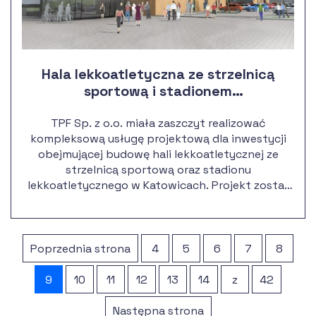
Hala lekkoatletyczna ze strzelnicą
sportową i stadionem
lekkoatletycznym w Katowicach
TPF Sp. z o.o. miała zaszczyt realizować
kompleksową usługę projektową dla inwestycji
obejmującej budowę hali lekkoatletycznej ze
strzelnicą sportową oraz stadionu
lekkoatletycznego w Katowicach. Projekt został
zlokalizowany na działkach w rejonie ulic
Kościuszki i Zgrzebnioka. W ramach umowy
wykonaliśmy pełną dokumentację projektową,
obejmującą projekt budowlany i wykonawczy, a
Poprzednia strona
4
5
6
7
8
także specyfikacje techniczne, kosztorysy
inwestorskie i przedmiary robót. Naszym
9
10
11
12
13
14
z
42
zadaniem było również pełnienie nadzoru
autorskiego na etapie realizacji inwestycji.
Następna strona