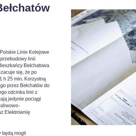
 Bełchatów
 Polskie Linie Kolejowe
przebudowy linii
 Mieszkańcy Bełchatowa
zacuje się, że po
 1 h 25 min. Korzystną
ego przez Bełchatów do
o odcinka linii z
ją jedynie pociągi
paliwowo-
az Elektrownię
y będą mogli