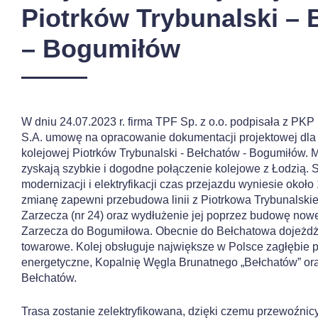
Piotrków Trybunalski –
– Bogumiłów
W dniu 24.07.2023 r. firma TPF Sp. z o.o. podpisała z PKP
S.A. umowę na opracowanie dokumentacji projektowej dla 
kolejowej Piotrków Trybunalski - Bełchatów - Bogumiłów.
zyskają szybkie i dogodne połączenie kolejowe z Łodzią. S
modernizacji i elektryfikacji czas przejazdu wyniesie około
zmianę zapewni przebudowa linii z Piotrkowa Trybunalski
Zarzecza (nr 24) oraz wydłużenie jej poprzez budowę noweg
Zarzecza do Bogumiłowa. Obecnie do Bełchatowa dojeżdża
towarowe. Kolej obsługuje największe w Polsce zagłębie 
energetyczne, Kopalnię Węgla Brunatnego „Bełchatów” or
Bełchatów.
Trasa zostanie zelektryfikowana, dzięki czemu przewoźnic