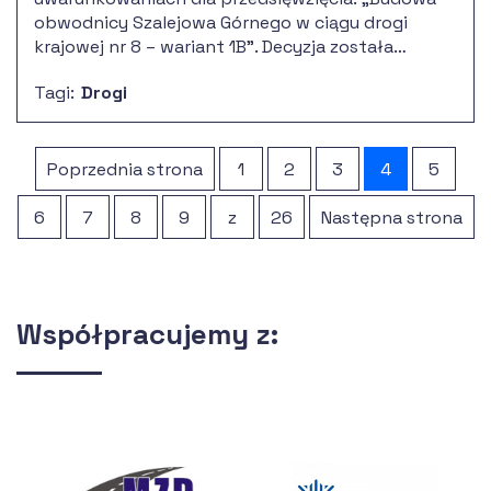
obwodnicy Szalejowa Górnego w ciągu drogi
krajowej nr 8 – wariant 1B”. Decyzja została
uzyskana w ramach realizowanej przez TPF umowy
Tagi:
Drogi
z dnia 1 lutego 2022r., obejmującej opracowanie
Studium Techniczno-Ekonomiczno-
Środowiskowego (STEŚ) z elementami Koncepcji
Programowej.
Poprzednia strona
1
2
3
4
5
6
7
8
9
z
26
Następna strona
Współpracujemy z: