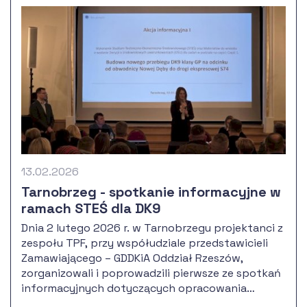
poprowadzone przez projektantów TPF Sp. z o.o.,
a w dyskusji uczestniczyli również przedstawiciele
Zamawiającego – Generalna Dyrekcja Dróg
Krajowych i Autostrad.
13.02.2026
Tarnobrzeg - spotkanie informacyjne w
ramach STEŚ dla DK9
Dnia 2 lutego 2026 r. w Tarnobrzegu projektanci z
zespołu TPF, przy współudziale przedstawicieli
Zamawiającego – GDDKiA Oddział Rzeszów,
zorganizowali i poprowadzili pierwsze ze spotkań
informacyjnych dotyczących opracowania
Studium Techniczno-Ekonomiczno-