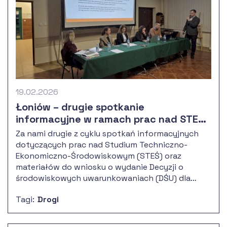
19.02.2026
Łoniów – drugie spotkanie
informacyjne w ramach prac nad STEŚ
dla DK9
Za nami drugie z cyklu spotkań informacyjnych
dotyczących prac nad Studium Techniczno-
Ekonomiczno-Środowiskowym (STEŚ) oraz
materiałów do wniosku o wydanie Decyzji o
środowiskowych uwarunkowaniach (DŚU) dla
odcinka drogi krajowej DK9 klasy GP – od
Tagi:
Drogi
obwodnicy Nowej Dęby do połączenia z S74. Tym
razem spotkaliśmy się z mieszkańcami gminy
Łoniów. Spotkanie zostało zorganizowane i