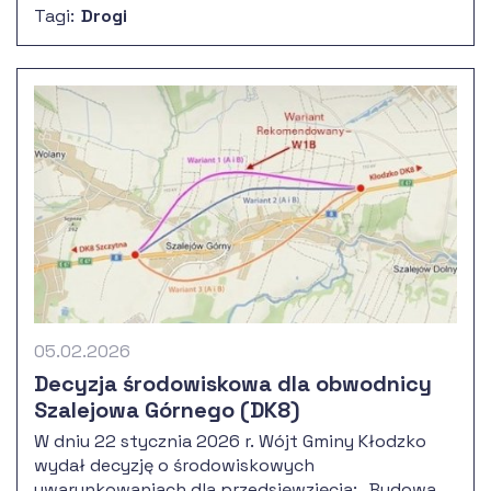
Tagi:
Drogi
Środowiskowego (STEŚ) oraz materiałów do
wniosku o wydanie Decyzji o środowiskowych
uwarunkowaniach (DŚU).
05.02.2026
Decyzja środowiskowa dla obwodnicy
Szalejowa Górnego (DK8)
W dniu 22 stycznia 2026 r. Wójt Gminy Kłodzko
wydał decyzję o środowiskowych
uwarunkowaniach dla przedsięwzięcia: „Budowa