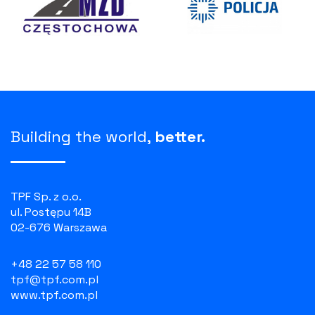
Building the world,
better.
TPF Sp. z o.o.
ul. Postępu 14B
02-676 Warszawa
+48 22 57 58 110
tpf@tpf.com.pl
www.tpf.com.pl