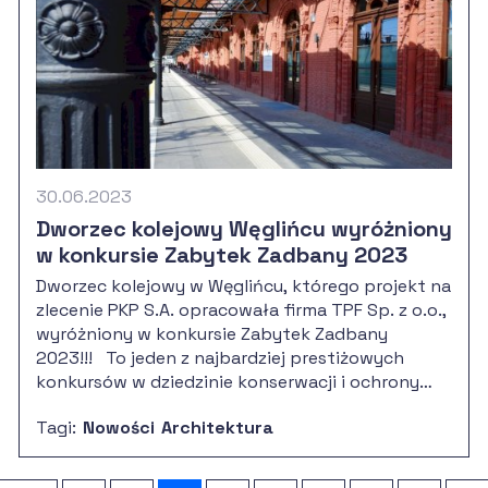
30.06.2023
Dworzec kolejowy Węglińcu wyróżniony
w konkursie Zabytek Zadbany 2023
Dworzec kolejowy w Węglińcu, którego projekt na
zlecenie PKP S.A. opracowała firma TPF Sp. z o.o.,
wyróżniony w konkursie Zabytek Zadbany
2023!!! To jeden z najbardziej prestiżowych
konkursów w dziedzinie konserwacji i ochrony
zabytków w Polsce, który odbywa się od prawie
Tagi:
Nowości
Architektura
pół wieku. Jego organizatorem są Minister
Kultury i Dziedzictwa Narodowego oraz Generalny
Konserwator Zabytków. W tym roku do konkursu