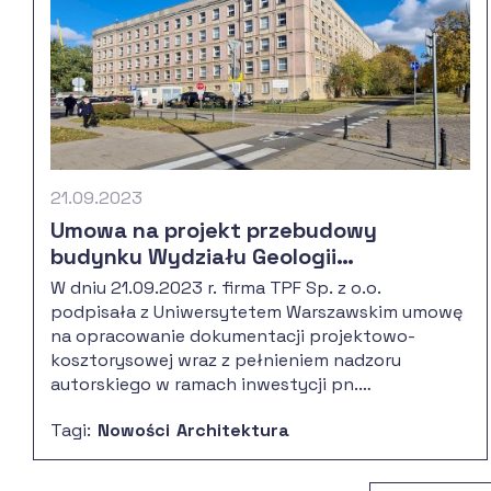
21.09.2023
Umowa na projekt przebudowy
budynku Wydziału Geologii
Uniwersytetu Warszawskiego
W dniu 21.09.2023 r. firma TPF Sp. z o.o.
podpisała z Uniwersytetem Warszawskim umowę
na opracowanie dokumentacji projektowo-
kosztorysowej wraz z pełnieniem nadzoru
autorskiego w ramach inwestycji pn.
„Przebudowa budynku przy ul. Żwirki i Wigury 93
Tagi:
Nowości
Architektura
na potrzeby dydaktyczno-naukowe, objętej
programem wieloletnim pn. „Uniwersytet
Warszawski 2016-2027”.