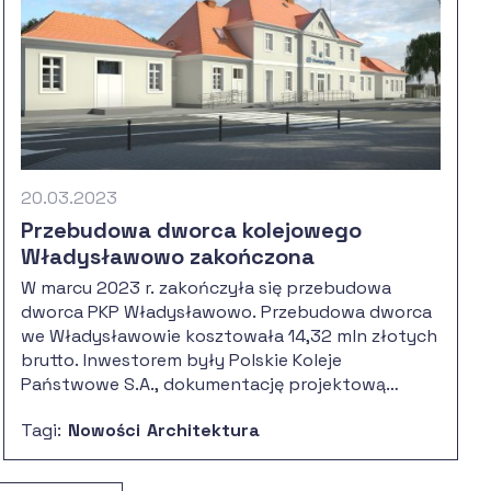
20.03.2023
Przebudowa dworca kolejowego
Władysławowo zakończona
W marcu 2023 r. zakończyła się przebudowa
dworca PKP Władysławowo. Przebudowa dworca
we Władysławowie kosztowała 14,32 mln złotych
brutto. Inwestorem były Polskie Koleje
Państwowe S.A., dokumentację projektową
wykonała firma TPF Sp. z o.o. we współpracy z
Tagi:
Nowości
Architektura
TBiARCHITEKCI Sp. z o. o., a wykonawcą robót
było KAMARO Sp. z o.o. Sp. K. z siedzibą
w Gdańsku.