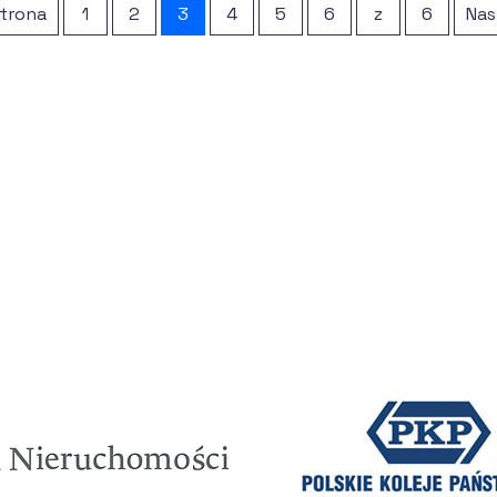
trona
zakwalifikowały się 42 obiekty z 13 województw,
1
2
3
4
5
6
z
6
Nas
w tym kompleks dworca kolejowego w Węglińcu,
który otrzymał wyróżnienie w kategorii zabytki
techniki, w której kapituła konkursu nie wybrała
w tym roku laureata.