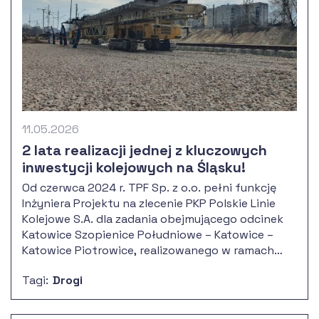
11.05.2026
2 lata realizacji jednej z kluczowych
inwestycji kolejowych na Śląsku!
Od czerwca 2024 r. TPF Sp. z o.o. pełni funkcję
Inżyniera Projektu na zlecenie PKP Polskie Linie
Kolejowe S.A. dla zadania obejmującego odcinek
Katowice Szopienice Południowe – Katowice –
Katowice Piotrowice, realizowanego w ramach
projektu „Prace na podstawowych ciągach
Tagi:
Drogi
pasażerskich (E30 i E65) na obszarze Śląska, etap
I: linia E65 na odcinku Będzin – Katowice
Szopienice Południowe – Katowice – Katowice