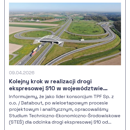
Piotrowice”. Inwestycja stanowi istotny element
modernizacji infrastruktury kolejowej w
aglomeracji górnośląsko-zagłębiowskiej,
zwiększając przepustowość linii oraz poprawiając
warunki obsługi ruchu pasażerskiego i
towarowego.
09.04.2026
Kolejny krok w realizacji drogi
ekspresowej S10 w województwie
kujawsko-pomorskim
Informujemy, że jako lider konsorcjum TPF Sp. z
o.o. / Databout, po wieloetapowym procesie
projektowym i analitycznym, opracowaliśmy
Studium Techniczno-Ekonomiczno-Środowiskowe
(STEŚ) dla odcinka drogi ekspresowej S10 od
węzła A1 Włocławek Północ do granicy