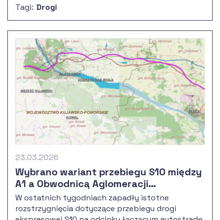
Tagi:
Drogi
województwa kujawsko-pomorskiego.
23.03.2026
Wybrano wariant przebiegu S10 między
A1 a Obwodnicą Aglomeracji
Warszawskiej
W ostatnich tygodniach zapadły istotne
rozstrzygnięcia dotyczące przebiegu drogi
ekspresowej S10 na odcinku łączącym autostradę