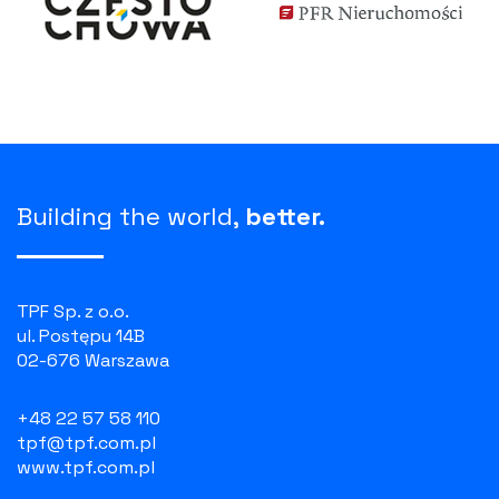
Building the world,
better.
TPF Sp. z o.o.
ul. Postępu 14B
02-676 Warszawa
+48 22 57 58 110
tpf@tpf.com.pl
www.tpf.com.pl