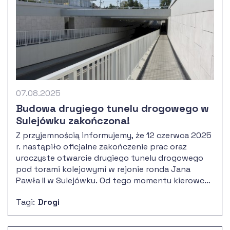
07.08.2025
Budowa drugiego tunelu drogowego w
Sulejówku zakończona!
Z przyjemnością informujemy, że 12 czerwca 2025
r. nastąpiło oficjalne zakończenie prac oraz
uroczyste otwarcie drugiego tunelu drogowego
pod torami kolejowymi w rejonie ronda Jana
Pawła II w Sulejówku. Od tego momentu kierowcy
mogą korzystać z nowej infrastruktury bez
Tagi:
Drogi
żadnych utrudnień.