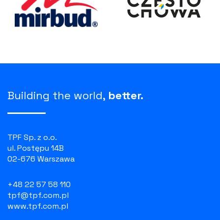
jedno z fundamentalnych założeń naszego
Kodeksu Etyki.
Building the world,
better.
TPF Sp. z o.o.
ul. Postępu 14B
02-676 Warszawa
+48 22 57 58 110
tpf@tpf.com.pl
www.tpf.com.pl