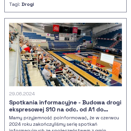
Tagi:
Drogi
S6. To kluczowy krok w realizacji tej strategicznej
inwestycji, która znacząco poprawi sieć
komunikacyjną regionu oraz usprawni ruch
drogowy wokół Szczecina.
29.06.2024
Spotkania informacyjne - Budowa drogi
ekspresowej S10 na odc. od A1 do
granicy województwa” w
Mamy przyjemność poinformować, że w czerwcu
województwie kujawsko-pomorskim
2024 roku zakończyliśmy serię spotkań
informacyjnych ze społeczeństwem z gmin