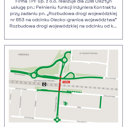
Firma TPF Sp. z o.o. realizuje dla ZDW Olsztyn
usługę pn.: Pełnieniu funkcji Inżyniera Kontraktu
przy zadaniu pn. „Rozbudowa drogi wojewódzkiej
nr 653 na odcinku Olecko-granica województwa”
Rozbudowa drogi wojewódzkiej na odcinku od km
00+065 do km 11+955 jest częścią kluczowego dla
regionu Projektu pn. „Rozbudowa
międzyregionalnego ciągu komunikacyjnego
Kętrzyn – wschodnia granica województwa na
odcinkach DW 592, DW 655, DW 653.