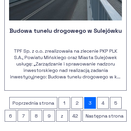
Budowa tunelu drogowego w Sulejówku
TPF Sp. z o.o. zrealizowała na zlecenie PKP PLK
S.A., Powiatu Mińskiego oraz Miasta Sulejówek
usługę: „Zarządzanie i sprawowanie nadzoru
inwestorskiego nad realizacją zadania
inwestycyjnego: Budowa tunelu drogowego w km
21,050 linii kolejowej nr 2 Warszawa Zachodnia -
Terespol na skrzyżowaniu z drogą powiatową nr
2284W w mieście Sulejówek".
Poprzednia strona
1
2
3
4
5
6
7
8
9
z
42
Następna strona