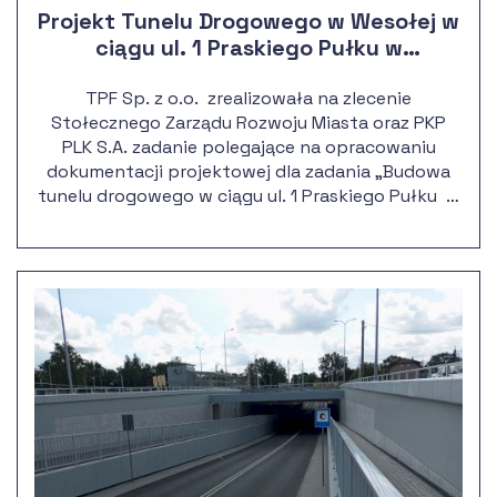
Projekt Tunelu Drogowego w Wesołej w
ciągu ul. 1 Praskiego Pułku w
połączeniu z drogą wojewódzką nr 637
TPF Sp. z o.o. zrealizowała na zlecenie
Stołecznego Zarządu Rozwoju Miasta oraz PKP
PLK S.A. zadanie polegające na opracowaniu
dokumentacji projektowej dla zadania „Budowa
tunelu drogowego w ciągu ul. 1 Praskiego Pułku w
połączeniu z drogą wojewódzką nr 637 – ul.
Okuniewską w Warszawie, wraz z budową układu
drogowego w Dzielnicy Wesoła i jednoczesną
likwidacją przejazdu kolejowego (km 16,300 linii
kolejowej nr 2 Warszawa Zachodnia – Terespol) w
poziomie szyn.”